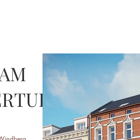
 AM
ERTURM
Windberg