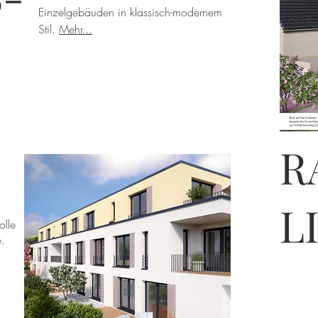
Einzelgebäuden in klassisch-modernem
Stil.
Mehr...
R
Verkauft
L
olle
.