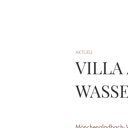
AKTUELL
VILLA
WASS
Mönchengladbach- 