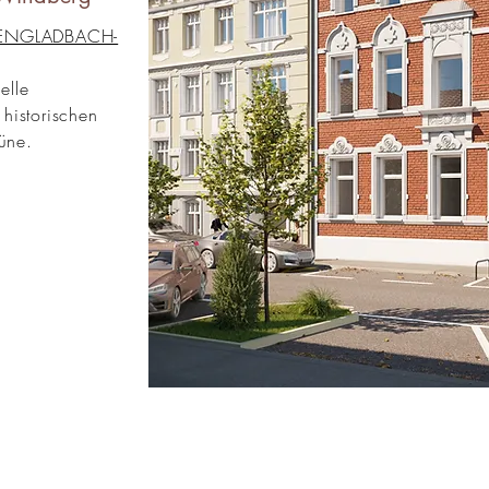
NGLADBACH-
elle
historischen
üne.