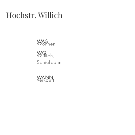
Hochstr. Willich
WAS
Wohnen
WO
Willich,
Schiefbahn
WANN
Verkauft