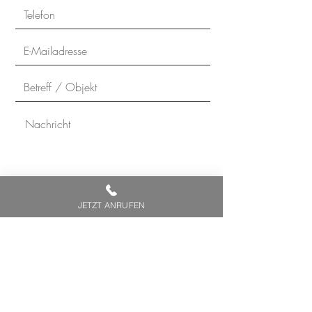
JETZT ANRUFEN
Ich stimme zu, dass meine Daten zur
Beantwortung meiner Anfrage
erhoben und verarbeitet werden. Die
Hinweise der Datenschutzerklärung
habe ich zur Kenntnis genommen.
Ich kann meine Einwilligung jederzeit