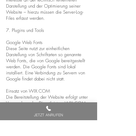
Interesse an der technisch fehlerfreien
Darstellung und der Optimierung seiner
Website – hierzu müssen die Server-Log-
Files erfasst werden.
7. Plugins und Tools
Google Web Fonts
Diese Seite nutzt zur einheitlichen
Darstellung von Schriftarten so genannte
Web Fonts, die von Google bereitgestellt
werden. Die Google Fonts sind lokal
installiert. Eine Verbindung zu Servern von
Google findet dabei nicht statt.
Einsatz von WIX.COM​
Die Bereitstellung der Website erfolgt unter
Verwendung des Dienstleisters WIX.COM.
WIX.COM ist unter dem US-EU-
Datenschutzabkommen „
Privacy Shield
“
JETZT ANRUFEN
zertifiziert und verpflichtet sich damit die EU-
Datenschutzvorgaben einzuhalten. Die
Datenschutzbestimmungen von WIX.COM